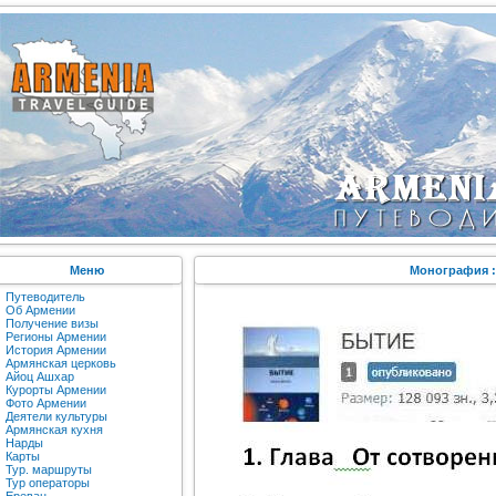
Меню
Монография :
Путеводитель
Об Армении
Получение визы
Регионы Армении
История Армении
Армянская церковь
Айоц Ашхар
Курорты Армении
Фото Армении
Деятели культуры
Армянская кухня
Нарды
Карты
Тур. маршруты
Тур операторы