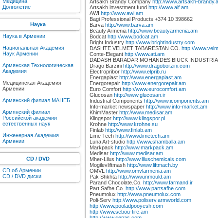
Медицина
Artsakh Brandy Company
http://www.artsakh-brandy.
Долголетие
Artsakh investment fund
http://www.aif.am
AWI
http://www.awi.am
Bagi Professional Products +374 10 398662
Наука
Barva
http://www.barva.am
Beauty Armenia
http://www.beautyarmenia.am
Наука в Армении
Bodcat
http://www.bodcat.am
Bright Industry
http://www.brightindustry.com
Национальная Академия
DASHTE VELMET TABARESTAN CO.
http://www.velm
Наук Армении
Conte-Elegant
http://www.ati.am
DADASH BARADAR MOHANDES BIUCK INDUSTRIA
Армянская Технологическая
Drago Barzini
http://www.dragoborzini.com
Академия
Electropribor
http://www.elprib.ru
Energaplast
http://www.energaplast.am
Медицинская Академия
Energorepair
http://www.energorepair.am
Армении
Euro Comfort
http://www.eurocomfort.am
Glucosan
http://www.glucosan.ir
Армянский филиал МАНЕБ
Industrial Components
http://www.icomponents.am
Info-market newspaper
http://www.info-market.am
Армянский филиал
KhimMaster
http://www.medisar.am
Российской академии
Klingspor
http://www.klingspor.pl
естественных наук
Krohne
http://www.krohne.su
Finlab
http://www.finlab.am
Инженерная Академия
Lime Tech
http://www.limetech.am
Армении
Luna Art-studio
http://www.shamballa.am
Markpack
http://www.markpack.am
Medisar
http://www.medisar.am
CD / DVD
Mher-Lilus
http://www.liluschemicals.com
Mogilevliftmash
http://www.liftmach.by
CD об Армении
OMVL
http://www.omvlarmenia.am
CD / DVD диски
Pak Shkhta
http://www.inmould.am
Parand Chocolate.Co.
http://www.farmand.ir
Part Safhe Co.
http://www.partsafhe.com
Pneumolux
http://www.pneumolux.com
Poli-Serv
http://www.poliserv.armworld.com
http://www.pooladpooyesh.com
http://www.sebou-tire.am
http://www.sepas.com