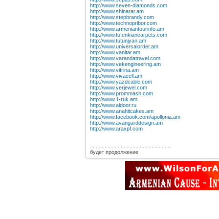
http://www.seven-diamonds.com
http://www.shinarar.am
http://www.stepbrandy.com
http://www.technopribor.com
http://www.armeniantourinfo.am
http://www.tufenkiancarpets.com
http://www.tutunjyan.am
http://www.universalorder.am
http://www.vanitar.am
http://www.varandatravel.com
http://www.vekengineering.am
http://www.vitrina.am
http://www.vivacell.am
http://www.yazdcable.com
http://www.yerjewel.com
http://www.prommash.com
http://www.1-ruk.am
http://www.aldoor.ru
http://www.anahitcakes.am
http://www.facebook.com/apollonia.am
http://www.avangarddesign.am
http://www.araxpf.com
.......................................................
будет продолжение