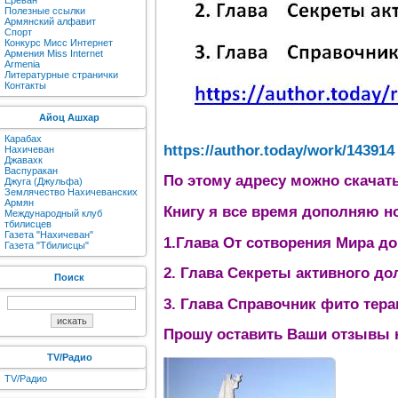
Ереван
Полезные ссылки
Армянский алфавит
Спорт
Конкурс Мисс Интернет
Армения Miss Internet
Armenia
Литературные странички
Контакты
Айоц Ашхар
Карабах
https://author.today/work/143914
Нахичеван
Джавахк
Васпуракан
По этому адресу можно скачат
Джуга (Джульфа)
Землячество Нахичеванских
Армян
Книгу я все время дополняю н
Международный клуб
тбилисцев
Газета "Нахичеван"
1.Глава От сотворения Мира д
Газета "Тбилисцы"
2. Глава Секреты активного до
Поиск
3. Глава Справочник фито тера
Прошу оставить Ваши отзывы н
TV/Радио
TV/Радио