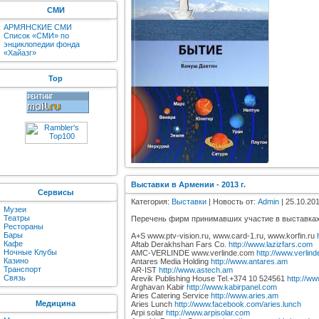
СМИ
АРМЯНСКИЕ СМИ
Список «СМИ» по
энциклопедии фонда
«Хайазг»
Top
Выставки в Армении - 2013 г.
Сервисы
Категория:
Выставки
| Новость от:
Admin
| 25.10.201
Музеи
Театры
Перечень фирм принимавших участие в выставках в
Рестораны
Бары
A+S www.ptv-vision.ru, www.card-1.ru, www.korfin.ru
Кафе
Aftab Derakhshan Fars Co.
http://www.lazizfars.com
Ночные Клубы
AMC-VERLINDE www.verlinde.com
http://www.verlin
Казино
Antares Media Holding
http://www.antares.am
Транспорт
AR-IST
http://www.astech.am
Связь
Arevik Publishing House Tel.+374 10 524561
http://w
Arghavan Kabir
http://www.kabirpanel.com
Aries Catering Service
http://www.aries.am
Медицина
Aries Lunch
http://www.facebook.com/aries.lunch
Arpi solar
http://www.arpisolar.com