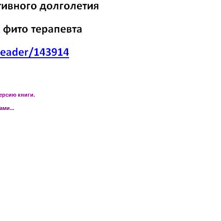
ерсию книги.
ми...