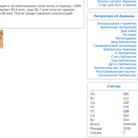
Бизнес-каталог Армении
Софт для бухг. и банков
ции и застраховавших свою жизнь в период с 1885
вляет $3,6 млн., еще $2,7 млн получат армяне
 $8 млн. После предоставления компенсаций
Литература об Армении
Литературные странички
Армянская литература
Дом книги
История
Матенадаран
Мед.библиотека
Средневековая литература
Библиотеки Армении
E-библиотеки
Союз библиотек
Нац.библиотека
Детск.библиотека
Библиотека им. Иссаакяна
Республиканская научно-
техническая библиотека
Счётчик
Пн:
585
Вт:
312
Ср:
328
Чт:
378
Пт:
139
Сб:
460
Вс:
544
Всего:
2434169
Рекорд:
3249
OnLine:
7