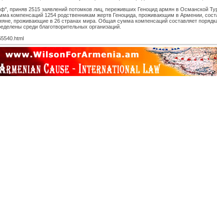
ф", приняв 2515 заявлений потомков лиц, переживших Геноцид армян в Османской Тур
 Сумма компенсаций 1254 родственникам жертв Геноцида, проживающим в Армении, соста
мяне, проживающие в 26 странах мира. Общая сумма компенсаций составляет порядка
пределены среди благотворительных организаций.
5540.html