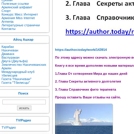
Ереван
Полезные ссылки
Армянский алфавит
Спорт
Конкурс Мисс Интернет
Армения Miss Internet
Armenia
Литературные странички
Контакты
Айоц Ашхар
Карабах
https://author.today/work/143914
Нахичеван
Джавахк
Васпуракан
По этому адресу можно скачать электронную в
Джуга (Джульфа)
Землячество Нахичеванских
Книгу я все время дополняю новыми материала
Армян
Международный клуб
1.Глава От сотворения Мира до наших дней
тбилисцев
Газета "Нахичеван"
2. Глава Секреты активного долголетия
Газета "Тбилисцы"
3. Глава Справочник фито терапевта
Поиск
Прошу оставить Ваши отзывы на сайте.
TV/Радио
TV/Радио