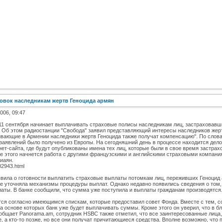
аховок наследникам жертв Геноцида армян
2006, 09:47
с 11 сентября начинает выплачивать страховые полисы наследникам лиц, застраховав
. Об этом радиостанции "Свобода" заявил представляющий интересы наследников жертв
живающие в Армении наследники жертв Геноцида также получат компенсацию". По слов
заявлений было получено из Европы. На сегодняшний день в процессе находится дело
ет-сайта, где будут опубликованы имена тех лиц, которые были в свое время застрах
ле этого начнется работа с другими французскими и английскими страховыми компани
гиаян.
2943.html
вила о готовности выплатить страховые выплаты потомкам лиц, переживших Геноцид
ор не уточняла механизмы процедуры выплат. Однако недавно появились сведения о том
аты. В банке сообщили, что сумма уже поступила и выплаты гражданам производятся
ся согласно имеющимся спискам, которые предоставил совет Фонда. Вместе с тем, со
 основе которых банк уже будет выплачивать суммы. Кроме этого он уверил, что в б
бщает Panorama.am, сотрудник HSBC также отметил, что все заинтересованные лица,
, а кто-то позже, но все они получат причитающиеся средства. Вполне возможно, что 