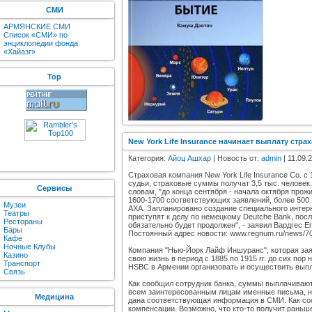
СМИ
АРМЯНСКИЕ СМИ
Список «СМИ» по
энциклопедии фонда
«Хайазг»
Top
New York Life Insurance начинает выплату стр
Категория:
Айоц Ашхар
| Новость от:
admin
| 11.09.
Страховая компания New York Life Insurance Co. 
судьи, страховые суммы получат 3,5 тыс. человек
Сервисы
словам, "до конца сентября - начала октября про
1600-1700 соответствующих заявлений, более 500 
Музеи
АХА. Запланировано создание специального интерн
Театры
приступят к делу по немецкому Deutche Bank, пос
Рестораны
обязательно будет продолжен", - заявил Вардгес Е
Бары
Постоянный адрес новости: www.regnum.ru/news/70
Кафе
Ночные Клубы
Компания "Нью-Йорк Лайф Иншуранс", которая зая
Казино
свою жизнь в период с 1885 по 1915 гг. до сих п
Транспорт
HSBC в Армении организовать и осуществить выпл
Связь
Как сообщил сотрудник банка, суммы выплачивают
всем заинтересованным лицам именные письма, на
Медицина
дана соответствующая информация в СМИ. Как соо
компенсации. Возможно, что кто-то получит раньше