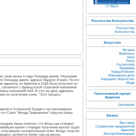
ГУ-ВШЭ
Посольства Консульства
Посольства
Консульства
Искусство
Музыка
Живопись
Кино
Театр
Скульптура
Керамика
Ковры/Гобелен
Ювилирное дело
ших свою жизнь в годы Геноцида армян. Решением
Народное творчество
 Геноцида армян, адвокат Вардгес Егиаян. По его
Мода
ам адвоката, из Армении и США было получено по
, связанное с французской страховой компанией
ованы компанией АХА. В этот же день адвокаты
Горнолыжный курорт
ями по получению сумм. "Этот процесс
Армении
Цахкадзор
 армян в Османской Турции и застраховавших
, что Совет "Фонда Примирения" поручил банку
Бизнес
.
Выставки
трудник банка отметил, что Фонд сам отправит
Справочник предприятий
лижайшее время о порядке получения выплат будет
Армении
 получившие положительный ответ Фонда, получат
Экспорт/Коммерция
процесс затянется более чем на месяц.