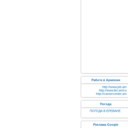
Работа в Армении
http://www.job.am
http://www.list.am/ru
http://careercenter.am
Погода
ПОГОДА В ЕРЕВАНЕ
Реклама Google