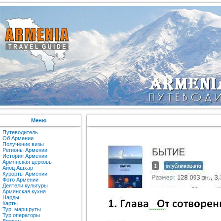
Меню
Путеводитель
Об Армении
Получение визы
Регионы Армении
История Армении
Армянская церковь
Айоц Ашхар
Курорты Армении
Фото Армении
Деятели культуры
Армянская кухня
Нарды
Карты
Тур. маршруты
Тур операторы