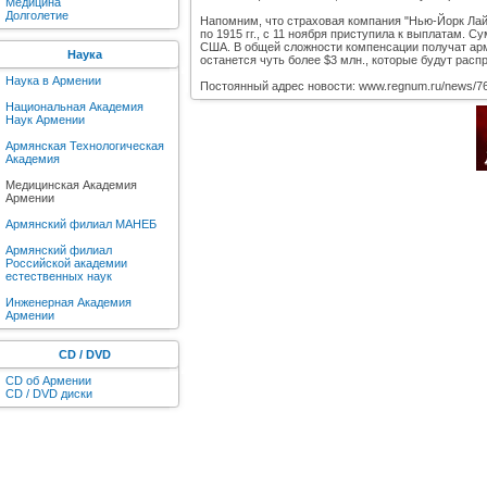
Медицина
Долголетие
Напомним, что страховая компания "Нью-Йорк Лай
по 1915 гг., с 11 ноября приступила к выплатам.
США. В общей сложности компенсации получат ар
Наука
останется чуть более $3 млн., которые будут рас
Наука в Армении
Постоянный адрес новости: www.regnum.ru/news/76
Национальная Академия
Наук Армении
Армянская Технологическая
Академия
Медицинская Академия
Армении
Армянский филиал МАНЕБ
Армянский филиал
Российской академии
естественных наук
Инженерная Академия
Армении
CD / DVD
CD об Армении
CD / DVD диски