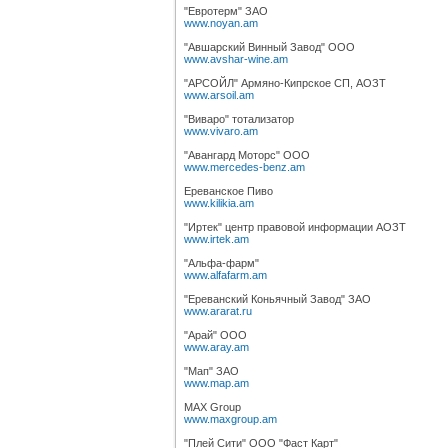
"Евротерм" ЗАО
www.noyan.am
"Авшарский Винный Завод" ООО
www.avshar-wine.am
"АРСОЙЛ" Армяно-Кипрское СП, АОЗТ
www.arsoil.am
"Виваро" тотализатор
www.vivaro.am
"Авангард Моторс" ООО
www.mercedes-benz.am
Ереванское Пиво
www.kilikia.am
"Иртек" центр правовой информации АОЗТ
www.irtek.am
"Альфа-фарм"
www.alfafarm.am
"Ереванский Коньячный Завод" ЗАО
www.ararat.ru
"Арай" ООО
www.aray.am
"Мап" ЗАО
www.map.am
MAX Group
www.maxgroup.am
"Плей Сити" ООО "Фаст Карт"