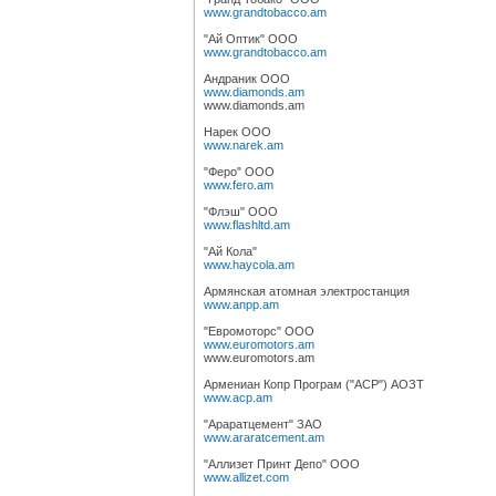
www.grandtobacco.am
"Ай Оптик" ООО
www.grandtobacco.am
Андраник ООО
www.diamonds.am
www.diamonds.am
Нарек ООО
www.narek.am
"Феро" ООО
www.fero.am
"Флэш" ООО
www.flashltd.am
"Ай Кола"
www.haycola.am
Армянская атомная электростанция
www.anpp.am
"Евромоторс" ООО
www.euromotors.am
www.euromotors.am
Армениан Копр Програм ("ACP") АОЗТ
www.acp.am
"Араратцемент" ЗАО
www.araratcement.am
"Аллизет Принт Депо" ООО
www.allizet.com