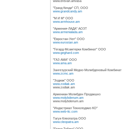
www.erevan.am/asa
"Гранд Кенди" СП, ООО
www.grandcandy.am
"М И М" ООО
www.armhouse.am
"Армения-ЛАДА" АОЗТ
www.armenialada.am
"Евростан-Уют" ООО
www.eurostan.am
"Гегард-Мсамтерки Комбинат" ООО
www.geghard.com
"ГАЗ АМА" ООО
www.ama.am
Зангезурский Медно-Молибденовый Комбинат
www.zcmc.am
"Зодиак" ООО
www.zodiak.am
www.zodiak.am
Армениан Молибден Продакшнз
www.molybdenum.am
www.molybdenum.am
"Индастриал Текнолоджиз КО"
www.web-itc.com
Тагуи Клеопатра ООО
www.cleopatra.am
"Гранд Тобако" ООО