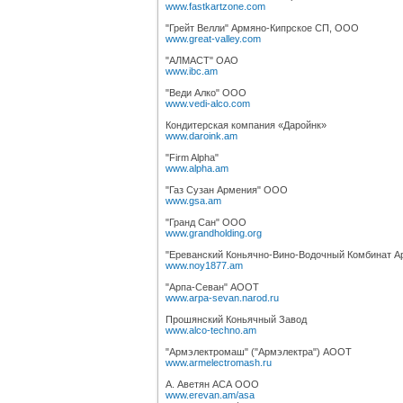
www.fastkartzone.com
"Грейт Велли" Армяно-Кипрское СП, ООО
www.great-valley.com
"АЛМАСТ" ОАО
www.ibc.am
"Веди Алко" ООО
www.vedi-alco.com
Кондитерская компания «Даройнк»
www.daroink.am
"Firm Alpha"
www.alpha.am
"Газ Сузан Армения" ООО
www.gsa.am
"Гранд Сан" ООО
www.grandholding.org
"Ереванский Коньячно-Вино-Водочный Комбинат 
www.noy1877.am
"Арпа-Севан" АООТ
www.arpa-sevan.narod.ru
Прошянский Коньячный Завод
www.alco-techno.am
"Армэлектромаш" ("Армэлектра") АООТ
www.armelectromash.ru
А. Аветян АСА ООО
www.erevan.am/asa