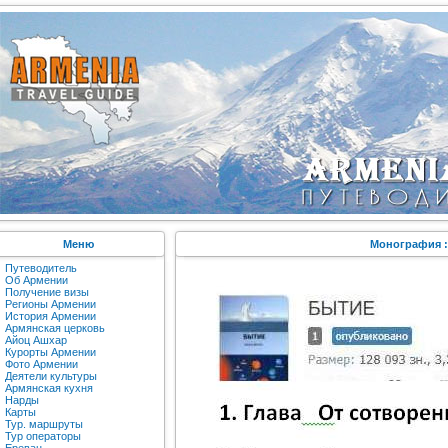
Меню
Монография :
Путеводитель
Об Армении
Получение визы
Регионы Армении
История Армении
Армянская церковь
Айоц Ашхар
Курорты Армении
Фото Армении
Деятели культуры
Армянская кухня
Нарды
Карты
Тур. маршруты
Тур операторы