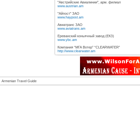
"Австрийские Авиалинии", арм. филиал
www.austrian.am
"Айпост" ЗАО
www.haypost.am
Авиатранс ЗАО
www.aviatrans.am
Ереванский коньячный завод (ЕКЗ)
www.ybc.am
Компания “МГА Вотер” “CLEARWATER”
http://www.clearwater.am
Armenian Travel Guide