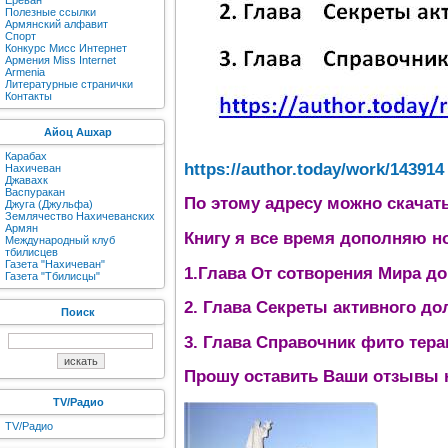
Ереван
Полезные ссылки
Армянский алфавит
Спорт
Конкурс Мисс Интернет
Армения Miss Internet
Armenia
Литературные странички
Контакты
Айоц Ашхар
Карабах
https://author.today/work/143914
Нахичеван
Джавахк
Васпуракан
По этому адресу можно скачат
Джуга (Джульфа)
Землячество Нахичеванских
Армян
Книгу я все время дополняю н
Международный клуб
тбилисцев
Газета "Нахичеван"
1.Глава От сотворения Мира д
Газета "Тбилисцы"
2. Глава Секреты активного до
Поиск
3. Глава Справочник фито тера
Прошу оставить Ваши отзывы н
TV/Радио
TV/Радио