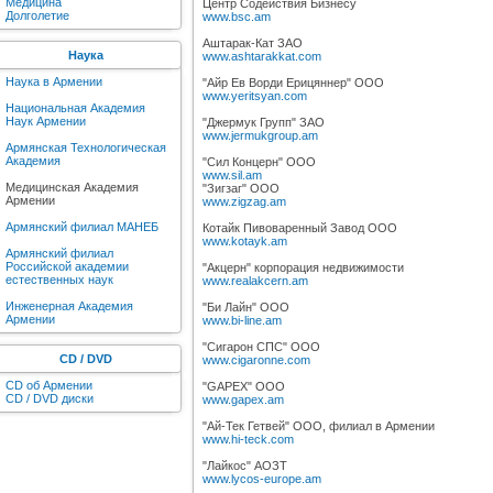
Медицина
Центр Содействия Бизнесу
Долголетие
www.bsc.am
Аштарак-Кат ЗАО
Наука
www.ashtarakkat.com
Наука в Армении
"Айр Ев Ворди Ерицяннер" ООО
www.yeritsyan.com
Национальная Академия
Наук Армении
"Джермук Групп" ЗАО
www.jermukgroup.am
Армянская Технологическая
Академия
"Сил Концерн" ООО
www.sil.am
Медицинская Академия
"Зигзаг" ООО
Армении
www.zigzag.am
Армянский филиал МАНЕБ
Котайк Пивоваренный Завод ООО
www.kotayk.am
Армянский филиал
Российской академии
"Акцерн" корпорация недвижимости
естественных наук
www.realakcern.am
Инженерная Академия
"Би Лайн" ООО
Армении
www.bi-line.am
"Сигарон СПС" ООО
CD / DVD
www.cigaronne.com
CD об Армении
"GAPEX" ООО
CD / DVD диски
www.gapex.am
"Ай-Тек Гетвей" ООО, филиал в Армении
www.hi-teck.com
"Лайкос" АОЗТ
www.lycos-europe.am