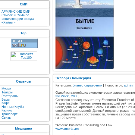
СМИ
АРМЯНСКИЕ СМИ
Список «СМИ» по
энциклопедии фонда
«Хайазг»
Top
Экспорт / Коммерция
Сервисы
Категория:
Бизнес справочник
| Новость от:
admin
|
Музеи
Театры
Одной из важнейших экономических характеристи
Рестораны
the World, 2005
)
Бары
Согласно последнему отчету Economic Freedom of 
Кафе
Fraser Institute, Гонконг имеет наивысший рейтин
Ночные Клубы
исследование. Армения, Багамы и Япония (27-29 м
Казино
свободной экономикой. Данный индекс отражает н
Транспорт
защищает права собственности, личные свобод и к
Связь
на 122 месте.
"Ameria" Business Consulting and Law
Медицина
www.ameria.am