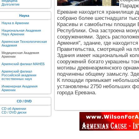
Медицина
Долголетие
Параджа
Ереване находится хранилище д
Наука
собрано более шестнадцати тыся
Наука в Армении
Красивы и самобытны площади Е
Республики. Она застроена мон
Национальная Академия
Наук Армении
сооружениями. Здесь расположен
Армянская Технологическая
Армения", здание, где находится
Академия
Правительства, смотрящей на пл
Медицинская Академия
Здания имеет национальный коло
Армении
сооружений богато украшены тон
Армянский филиал МАНЕБ
мотивы древнеармянского орнам
Армянский филиал
подчинены общему замыслу. Зде
Российской академии
естественных наук
К площади примыкает небольшой 
установлены 2750 небольших фо
Инженерная Академия
Армении
города Еревана.
CD / DVD
CD об Армении
CD / DVD диски