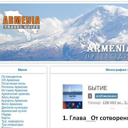
Меню
Монография :
Путеводитель
Об Армении
Получение визы
Регионы Армении
История Армении
Армянская церковь
Айоц Ашхар
Курорты Армении
Фото Армении
Деятели культуры
Армянская кухня
Нарды
Карты
Тур. маршруты
Тур операторы