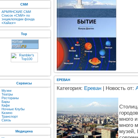
СМИ
АРМЯНСКИЕ СМИ
Список «СМИ» по
энциклопедии фонда
«Хайазг»
Top
ЕРЕВАН
Сервисы
Категория:
Ереван
| Новость от:
Музеи
Театры
Рестораны
Бары
Кафе
Столиц
Ночные Клубы
городов
Казино
Транспорт
много и
Связь
много м
музей,
Медицина
совреме