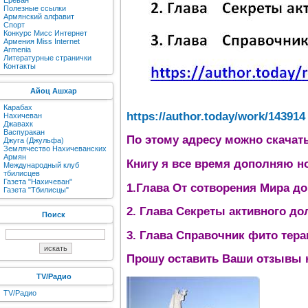
Ереван
Полезные ссылки
Армянский алфавит
Спорт
Конкурс Мисс Интернет
Армения Miss Internet
Armenia
Литературные странички
Контакты
Айоц Ашхар
Карабах
https://author.today/work/143914
Нахичеван
Джавахк
Васпуракан
По этому адресу можно скачат
Джуга (Джульфа)
Землячество Нахичеванских
Армян
Книгу я все время дополняю н
Международный клуб
тбилисцев
Газета "Нахичеван"
1.Глава От сотворения Мира д
Газета "Тбилисцы"
2. Глава Секреты активного до
Поиск
3. Глава Справочник фито тера
Прошу оставить Ваши отзывы н
TV/Радио
TV/Радио