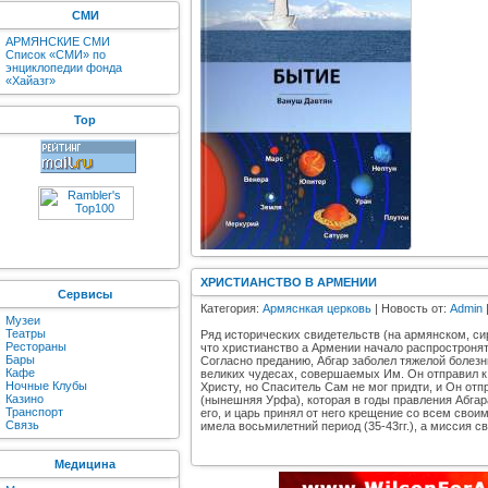
СМИ
АРМЯНСКИЕ СМИ
Список «СМИ» по
энциклопедии фонда
«Хайазг»
Top
ХРИСТИАНСТВО В АРМЕНИИ
Сервисы
Категория:
Армяснкая церковь
| Новость от:
Admin
Музеи
Театры
Ряд исторических свидетельств (на армянском, си
Рестораны
что христианство а Армении начало распростронят
Бары
Согласно преданию, Абгар заболел тяжелой болезн
Кафе
великих чудесах, совершаемых Им. Он отправил к 
Ночные Клубы
Христу, но Спаситель Сам не мог придти, и Он от
Казино
(нынешняя Урфа), которая в годы правления Абга
Транспорт
его, и царь принял от него крещение со всем сво
Связь
имела восьмилетний период (35-43гг.), а миcсия с
Медицина