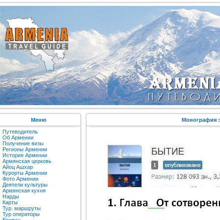
Меню
Монография :
Путеводитель
Об Армении
Получение визы
Регионы Армении
История Армении
Армянская церковь
Айоц Ашхар
Курорты Армении
Фото Армении
Деятели культуры
Армянская кухня
Нарды
Карты
Тур. маршруты
Тур операторы