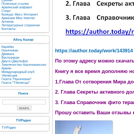
Ереван
Полезные ссылки
Армянский алфавит
Спорт
Конкурс Мисс Интернет
Армения Miss Internet
Armenia
Литературные странички
Контакты
Айоц Ашхар
Карабах
https://author.today/work/143914
Нахичеван
Джавахк
Васпуракан
По этому адресу можно скачат
Джуга (Джульфа)
Землячество Нахичеванских
Армян
Книгу я все время дополняю н
Международный клуб
тбилисцев
Газета "Нахичеван"
1.Глава От сотворения Мира д
Газета "Тбилисцы"
2. Глава Секреты активного до
Поиск
3. Глава Справочник фито тера
Прошу оставить Ваши отзывы н
TV/Радио
TV/Радио