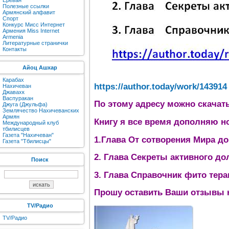
Ереван
Полезные ссылки
Армянский алфавит
Спорт
Конкурс Мисс Интернет
Армения Miss Internet
Armenia
Литературные странички
Контакты
Айоц Ашхар
Карабах
https://author.today/work/143914
Нахичеван
Джавахк
Васпуракан
По этому адресу можно скачат
Джуга (Джульфа)
Землячество Нахичеванских
Армян
Книгу я все время дополняю н
Международный клуб
тбилисцев
Газета "Нахичеван"
1.Глава От сотворения Мира д
Газета "Тбилисцы"
2. Глава Секреты активного до
Поиск
3. Глава Справочник фито тера
Прошу оставить Ваши отзывы н
TV/Радио
TV/Радио