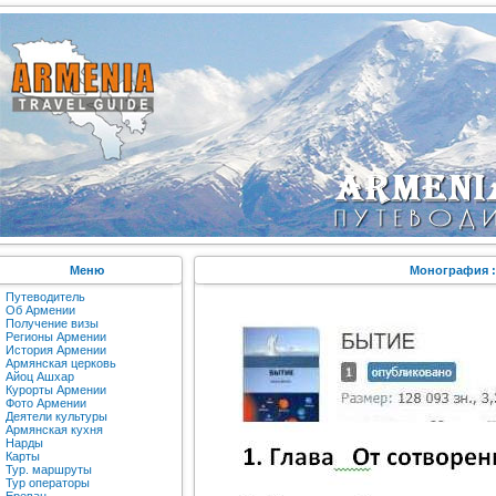
Меню
Монография :
Путеводитель
Об Армении
Получение визы
Регионы Армении
История Армении
Армянская церковь
Айоц Ашхар
Курорты Армении
Фото Армении
Деятели культуры
Армянская кухня
Нарды
Карты
Тур. маршруты
Тур операторы