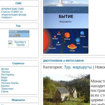
СМИ
АРМЯНСКИЕ СМИ
Список «СМИ» по
энциклопедии фонда
«Хайазг»
Top
ДЖУХТАКВАНК и МАТОСАВАНК
Сервисы
Категория:
Тур. маршруты
| Ново
Музеи
Театры
Рестораны
Бары
Кафе
Монаст
Ночные Клубы
находит
Казино
Транспорт
построе
Связь
всех с
церкви 
Медицина
ансамбл