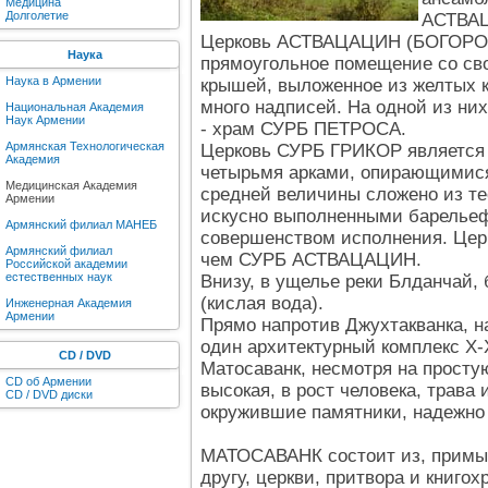
Медицина
Долголетие
АСТВА
Церковь АСТВАЦАЦИН (БОГОРОДИ
Наука
прямоугольное помещение со св
Наука в Армении
крышей, выложенное из желтых к
много надписей. На одной из них
Национальная Академия
Наук Армении
- храм СУРБ ПЕТРОСА.
Армянская Технологическая
Церковь СУРБ ГРИКОР является
Академия
четырьмя арками, опирающимися
Медицинская Академия
средней величины сложено из т
Армении
искусно выполненными барелье
Армянский филиал МАНЕБ
совершенством исполнения. Цер
Армянский филиал
чем СУРБ АСТВАЦАЦИН.
Российской академии
естественных наук
Внизу, в ущелье реки Блданчай,
(кислая вода).
Инженерная Академия
Армении
Прямо напротив Джухтакванка, н
один архитектурный комплекс X-
CD / DVD
Матосаванк, несмотря на простую
CD об Армении
высокая, в рост человека, трава 
CD / DVD диски
окружившие памятники, надежно п
МАТОСАВАНК состоит из, примы
другу, церкви, притвора и книго