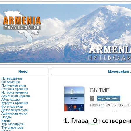
Меню
Монография :
Путеводитель
Об Армении
Получение визы
Регионы Армении
История Армении
Армянская церковь
Айоц Ашхар
Курорты Армении
Фото Армении
Деятели культуры
Армянская кухня
Нарды
Карты
Тур. маршруты
Тур операторы