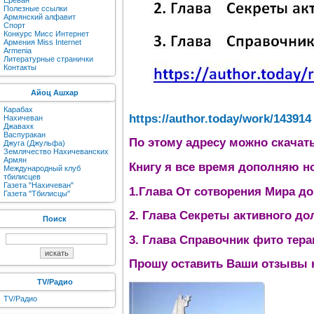
Ереван
Полезные ссылки
Армянский алфавит
Спорт
Конкурс Мисс Интернет
Армения Miss Internet
Armenia
Литературные странички
Контакты
Айоц Ашхар
Карабах
https://author.today/work/143914
Нахичеван
Джавахк
Васпуракан
По этому адресу можно скачат
Джуга (Джульфа)
Землячество Нахичеванских
Армян
Книгу я все время дополняю н
Международный клуб
тбилисцев
Газета "Нахичеван"
1.Глава От сотворения Мира д
Газета "Тбилисцы"
2. Глава Секреты активного до
Поиск
3. Глава Справочник фито тера
Прошу оставить Ваши отзывы н
TV/Радио
TV/Радио