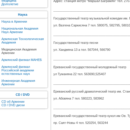
Медицина
Адрес: станция метро “Маршал Баграмян” тел. 270
Долголетие
------------------------------------------------------------------
Наука
Государственный театр музыкальной комедии им.
Наука в Армении
ул. Вазгена Саркисяна 7 тел. 580075, 582795, 5801
Национальная Академия
Наук Армении
------------------------------------------------------------------
Армянская Технологическая
Академия
Государственный театр песни
Медицинская Академия
ул. Ханджяна 13 а тел. 567044, 566790
Армении
Армянский филиал МАНЕБ
------------------------------------------------------------------
Армянский филиал
Ереванский государственный молодежный театр
Российской академии
естественных наук
ул Туманяна 22 тел. 563690,525407
Инженерная Академия
Армении
------------------------------------------------------------------
Ереванский русский драматический театр им. Ста
CD / DVD
ул. Абовяна 7 тел. 580223, 583962
CD об Армении
CD / DVD диски
------------------------------------------------------------------
Ереванский государственный театр кукол им Ов. 
пр. Саят-Новы 4 тел. 520254, 563244