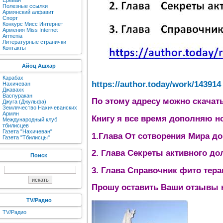
Ереван
Полезные ссылки
Армянский алфавит
Спорт
Конкурс Мисс Интернет
Армения Miss Internet
Armenia
Литературные странички
Контакты
Айоц Ашхар
Карабах
https://author.today/work/143914
Нахичеван
Джавахк
Васпуракан
По этому адресу можно скачат
Джуга (Джульфа)
Землячество Нахичеванских
Армян
Книгу я все время дополняю н
Международный клуб
тбилисцев
Газета "Нахичеван"
1.Глава От сотворения Мира д
Газета "Тбилисцы"
2. Глава Секреты активного до
Поиск
3. Глава Справочник фито тера
Прошу оставить Ваши отзывы н
TV/Радио
TV/Радио