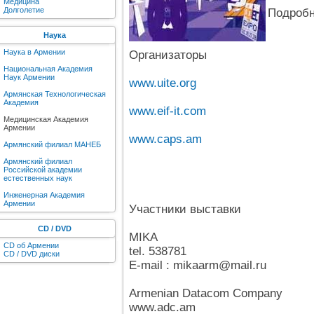
Медицина
Долголетие
Подробн
Наука
Наука в Армении
Организаторы
Национальная Академия
Наук Армении
www.uite.org
Армянская Технологическая
Академия
www.eif-it.com
Медицинская Академия
Армении
www.caps.am
Армянский филиал МАНЕБ
Армянский филиал
Российской академии
естественных наук
Инженерная Академия
Армении
Участники выставки
CD / DVD
MIKA
CD об Армении
tel. 538781
CD / DVD диски
E-mail : mikaarm@mail.ru
Armenian Datacom Company
www.adc.am