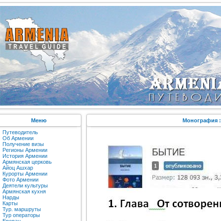
Меню
Монография :
Путеводитель
Об Армении
Получение визы
Регионы Армении
История Армении
Армянская церковь
Айоц Ашхар
Курорты Армении
Фото Армении
Деятели культуры
Армянская кухня
Нарды
Карты
Тур. маршруты
Тур операторы