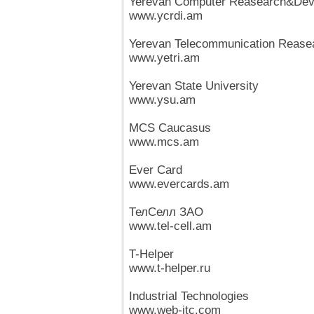
Yerevan Computer Reasearch&Deve
www.ycrdi.am
Yerevan Telecommunication Reasear
www.yetri.am
Yerevan State University
www.ysu.am
MCS Caucasus
www.mcs.am
Ever Card
www.evercards.am
ТелСелл ЗАО
www.tel-cell.am
T-Helper
www.t-helper.ru
Industrial Technologies
www.web-itc.com