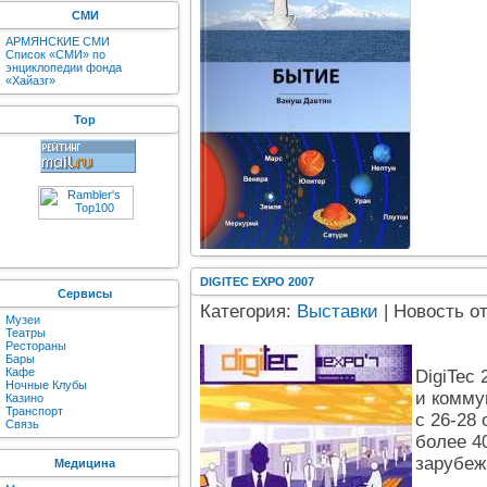
СМИ
АРМЯНСКИЕ СМИ
Список «СМИ» по
энциклопедии фонда
«Хайазг»
Top
DIGITEC EXPO 2007
Сервисы
Категория:
Выставки
| Новость о
Музеи
Театры
Рестораны
Бары
Кафе
DigiTec
Ночные Клубы
и комму
Казино
Транспорт
с 26-28 
Связь
более 4
зарубеж
Медицина