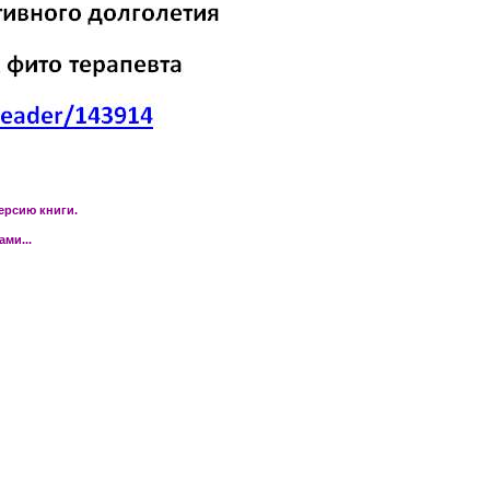
ерсию книги.
ми...