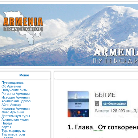
Меню
Путеводитель
Об Армении
Получение визы
Регионы Армении
История Армении
Армянская церковь
Айоц Ашхар
Курорты Армении
Фото Армении
Деятели культуры
Армянская кухня
Нарды
Карты
Тур. маршруты
Тур операторы