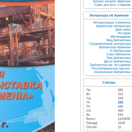
Бизнес-каталог Армении
Софт для бухг. и банков
Литература об Армении
Литературные странички
Армянская литература
Дом книги
История
Матенадаран
Мед.библиотека
Средневековая литература
Библиотеки Армении
E-библиотеки
Союз библиотек
Нац.библиотека
Детск.библиотека
Библиотека им. Иссаакяна
Республиканская научно-
техническая библиотека
Счётчик
Пн:
585
Вт:
312
Ср:
328
Чт:
283
Пт:
636
Сб:
460
Вс:
544
Всего:
2433935
Рекорд:
3249
OnLine:
11