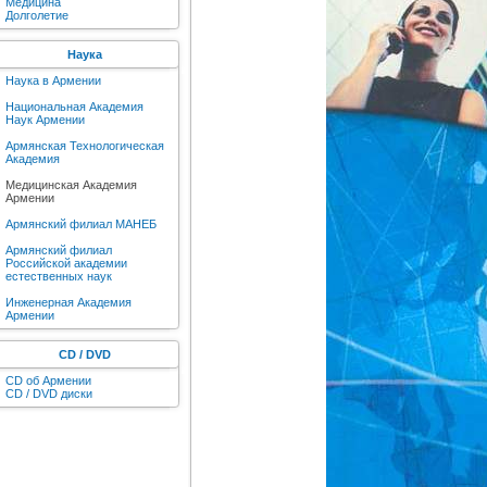
Медицина
Долголетие
Наука
Наука в Армении
Национальная Академия
Наук Армении
Армянская Технологическая
Академия
Медицинская Академия
Армении
Армянский филиал МАНЕБ
Армянский филиал
Российской академии
естественных наук
Инженерная Академия
Армении
CD / DVD
CD об Армении
CD / DVD диски