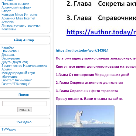
Ереван
Полезные ссылки
Армянский алфавит
Спорт
Конкурс Мисс Интернет
Армения Miss Internet
Armenia
Литературные странички
Контакты
Айоц Ашхар
Карабах
https://author.today/work/143914
Нахичеван
Джавахк
Васпуракан
По этому адресу можно скачать электронную в
Джуга (Джульфа)
Землячество Нахичеванских
Книгу я все время дополняю новыми материала
Армян
Международный клуб
1.Глава От сотворения Мира до наших дней
тбилисцев
Газета "Нахичеван"
2. Глава Секреты активного долголетия
Газета "Тбилисцы"
3. Глава Справочник фито терапевта
Поиск
Прошу оставить Ваши отзывы на сайте.
TV/Радио
TV/Радио