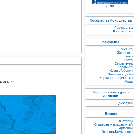
ГУ-ВШЭ
Посольства Консульства
Посольства
Консульства
Искусство
Музыка
Живопись
Кино
Театр
Скульптура
Керамика
Ковры/Гобелен
Ювилирное дело
Народное творчество
Мода
ARMENIA "
Горнолыжный курорт
Армении
Цахкадзор
Бизнес
Выставки
Справочник предприятий
Армении
Экспорт/Коммерция