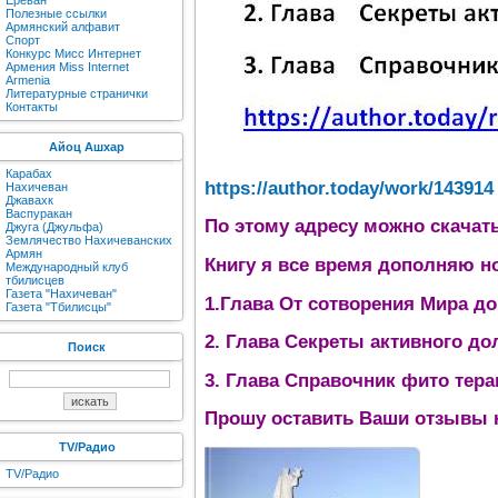
Ереван
Полезные ссылки
Армянский алфавит
Спорт
Конкурс Мисс Интернет
Армения Miss Internet
Armenia
Литературные странички
Контакты
Айоц Ашхар
Карабах
https://author.today/work/143914
Нахичеван
Джавахк
Васпуракан
По этому адресу можно скачат
Джуга (Джульфа)
Землячество Нахичеванских
Армян
Книгу я все время дополняю н
Международный клуб
тбилисцев
Газета "Нахичеван"
1.Глава От сотворения Мира д
Газета "Тбилисцы"
2. Глава Секреты активного до
Поиск
3. Глава Справочник фито тера
Прошу оставить Ваши отзывы н
TV/Радио
TV/Радио