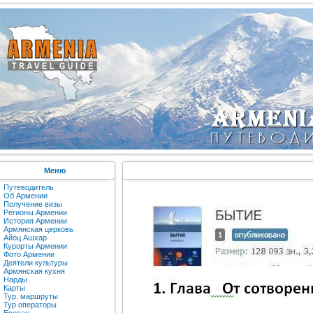
Меню
Путеводитель
Об Армении
Получение визы
Регионы Армении
История Армении
Армянская церковь
Айоц Ашхар
Курорты Армении
Фото Армении
Деятели культуры
Армянская кухня
Нарды
Карты
Тур. маршруты
Тур операторы