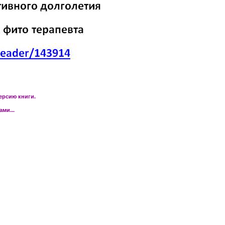
ерсию книги.
ми...