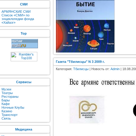
СМИ
АРМЯНСКИЕ СМИ
Список «СМИ» по
энциклопедии фонда
«Хайазг»
Top
Газета "Тбилисцы" N 3 2009 г.
Категория:
Тбилисцы
| Новость от:
Admin
| 18.08.20
Сервисы
Музеи
Театры
Рестораны
Бары
Кафе
Ночные Клубы
Казино
Транспорт
Связь
Медицина