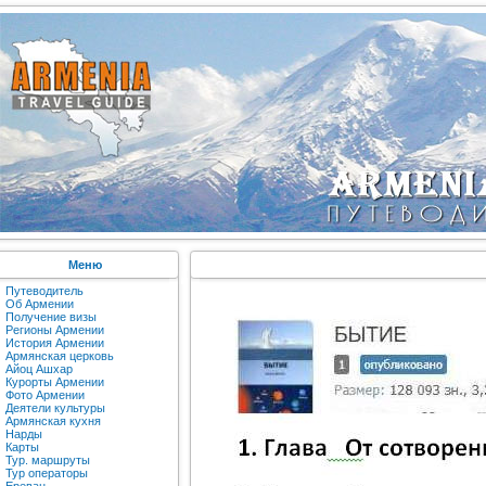
Меню
Путеводитель
Об Армении
Получение визы
Регионы Армении
История Армении
Армянская церковь
Айоц Ашхар
Курорты Армении
Фото Армении
Деятели культуры
Армянская кухня
Нарды
Карты
Тур. маршруты
Тур операторы