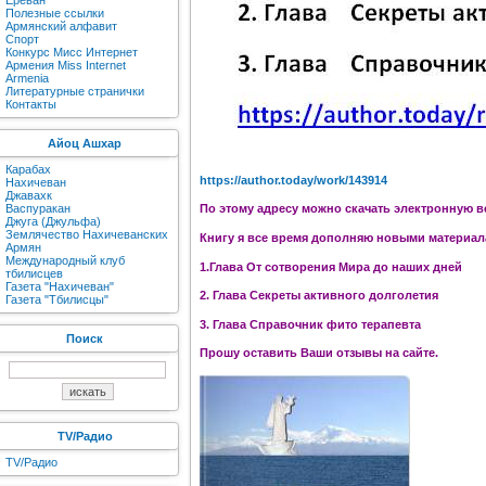
Ереван
Полезные ссылки
Армянский алфавит
Спорт
Конкурс Мисс Интернет
Армения Miss Internet
Armenia
Литературные странички
Контакты
Айоц Ашхар
Карабах
https://author.today/work/143914
Нахичеван
Джавахк
Васпуракан
По этому адресу можно скачать электронную в
Джуга (Джульфа)
Землячество Нахичеванских
Книгу я все время дополняю новыми материала
Армян
Международный клуб
1.Глава От сотворения Мира до наших дней
тбилисцев
Газета "Нахичеван"
2. Глава Секреты активного долголетия
Газета "Тбилисцы"
3. Глава Справочник фито терапевта
Поиск
Прошу оставить Ваши отзывы на сайте.
TV/Радио
TV/Радио