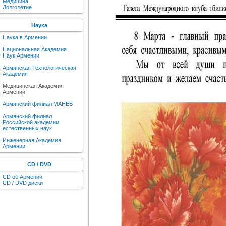
Медицина
Долголетие
Наука
Наука в Армении
Национальная Академия
Наук Армении
Армянская Технологическая
Академия
Медицинская Академия
Армении
Армянский филиал МАНЕБ
Армянский филиал
Российской академии
естественных наук
Инженерная Академия
Армении
CD / DVD
CD об Армении
CD / DVD диски