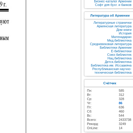
Бизнес-каталог Армении
Софт для бухг. и банков
Литература об Армении
Литературные странички
Армянская литература
Дом книги
История
Матенадаран
Мед.библиотека
Средневековая литература
Библиотеки Армении
E-библиотеки
Союз библиотек
Нац.библиотека
Детск.библиотека
Библиотека им. Иссаакяна
Республиканская научно-
техническая библиотека
Счётчик
Пн:
585
Вт:
312
Ср:
328
Чт:
86
Пт:
636
Сб:
460
Вс:
544
Всего:
2433738
Рекорд:
3249
OnLine:
14