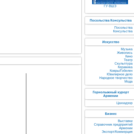
ГУ-ВШЭ
Посольства Консульства
Посольства
Консульства
Искусство
Музыка
Живопись
Кино
Театр
Скульптура
Керамика
Ковры/Гобелен
Ювилирное дело
Народное творчество
Мода
Горнолыжный курорт
Армении
Цахкадзор
Бизнес
Выставки
Справочник предприятий
Армении
Экспорт/Коммерция