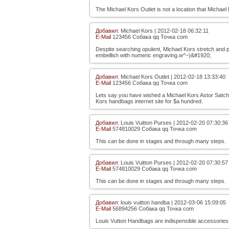
The Michael Kors Outlet is not a location that Michael 
Добавил:
Michael Kors | 2012-02-18 06:32:11
E-Mail
123456 Собака qq Точка com
Despite searching opulent, Michael Kors stretch and p
embellish with numeric engraving.w^~)&#1920;
Добавил:
Michael Kors Outlet | 2012-02-18 13:33:40
E-Mail
123456 Собака qq Точка com
Lets say you have wished a Michael Kors Astor Satche
Kors handbags internet site for $a hundred.
Добавил:
Louis Vuitton Purses | 2012-02-20 07:30:36
E-Mail
574810029 Собака qq Точка com
This can be done in stages and through many steps.
Добавил:
Louis Vuitton Purses | 2012-02-20 07:30:57
E-Mail
574810029 Собака qq Точка com
This can be done in stages and through many steps.
Добавил:
louis vuitton handba | 2012-03-06 15:09:05
E-Mail
56894256 Собака qq Точка com
Louis Vutton Handbags are indispensible accessorie