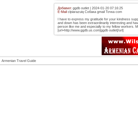
Добавил:
ggdb outlet | 2024-01-20 07:16:25
E-Mail
clpiarazuiq Собака gmail Точка com
I have to express my gratitude for your kindness supp
and down has been extraordinarily interesting and have 
person like me and especially to my fellow workers. 
[url=http://www.ggdb.us.com]ggdb outlet[/url]
Armenian Travel Guide