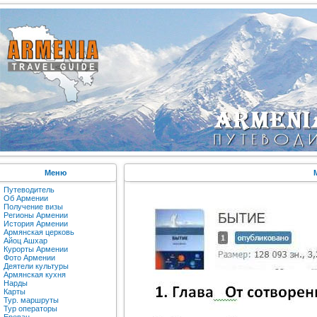
Меню
Путеводитель
Об Армении
Получение визы
Регионы Армении
История Армении
Армянская церковь
Айоц Ашхар
Курорты Армении
Фото Армении
Деятели культуры
Армянская кухня
Нарды
Карты
Тур. маршруты
Тур операторы