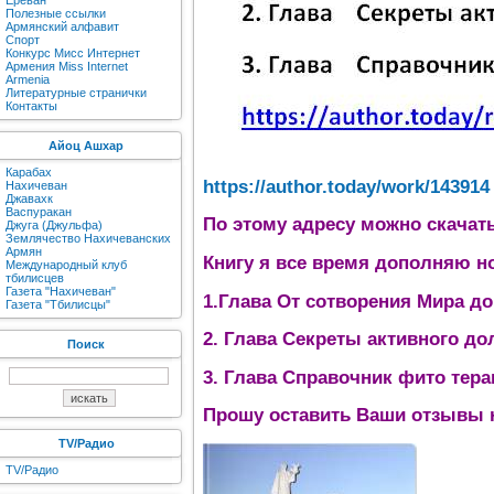
Ереван
Полезные ссылки
Армянский алфавит
Спорт
Конкурс Мисс Интернет
Армения Miss Internet
Armenia
Литературные странички
Контакты
Айоц Ашхар
Карабах
https://author.today/work/143914
Нахичеван
Джавахк
Васпуракан
По этому адресу можно скачат
Джуга (Джульфа)
Землячество Нахичеванских
Армян
Книгу я все время дополняю н
Международный клуб
тбилисцев
Газета "Нахичеван"
1.Глава От сотворения Мира д
Газета "Тбилисцы"
2. Глава Секреты активного до
Поиск
3. Глава Справочник фито тера
Прошу оставить Ваши отзывы н
TV/Радио
TV/Радио