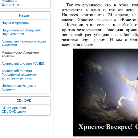
Медицина
Долголетие
Наука
Наука в Армении
Национальная Академия
Наук Армении
Армянская Технологическая
Академия
Медицинская Академия
Армении
Армянский филиал МАНЕБ
Армянский филиал
Российской академии
естественных наук
Инженерная Академия
Армении
CD / DVD
CD об Армении
CD / DVD диски