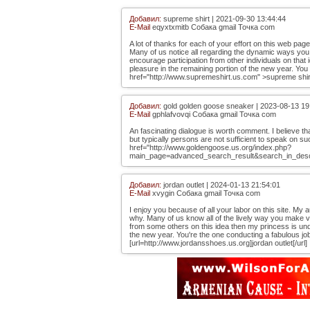
Добавил:
supreme shirt | 2021-09-30 13:44:44
E-Mail
eqyxtxmitb Собака gmail Точка com
A lot of thanks for each of your effort on this web page
Many of us notice all regarding the dynamic ways you 
encourage participation from other individuals on th
pleasure in the remaining portion of the new year. You
href="http://www.supremeshirt.us.com" >supreme shirt
Добавил:
gold golden goose sneaker | 2023-08-13 19
E-Mail
gphlafvovqi Собака gmail Точка com
An fascinating dialogue is worth comment. I believe th
but typically persons are not sufficient to speak on s
href="http://www.goldengoose.us.org/index.php?
main_page=advanced_search_result&search_in_desc
Добавил:
jordan outlet | 2024-01-13 21:54:01
E-Mail
xvygin Собака gmail Точка com
I enjoy you because of all your labor on this site. My a
why. Many of us know all of the lively way you make v
from some others on this idea then my princess is und
the new year. You're the one conducting a fabulous jo
[url=http://www.jordansshoes.us.org]jordan outlet[/url]