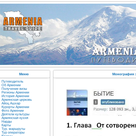
Меню
Монография :
Путеводитель
Об Армении
Получение визы
Регионы Армении
История Армении
Армянская церковь
Айоц Ашхар
Курорты Армении
Фото Армении
Деятели культуры
Армянская кухня
Нарды
Карты
Тур. маршруты
Тур операторы