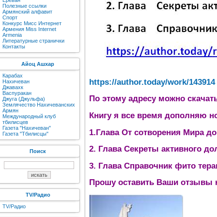
Ереван
Полезные ссылки
Армянский алфавит
Спорт
Конкурс Мисс Интернет
Армения Miss Internet
Armenia
Литературные странички
Контакты
Айоц Ашхар
Карабах
https://author.today/work/143914
Нахичеван
Джавахк
Васпуракан
По этому адресу можно скачат
Джуга (Джульфа)
Землячество Нахичеванских
Армян
Книгу я все время дополняю н
Международный клуб
тбилисцев
Газета "Нахичеван"
1.Глава От сотворения Мира д
Газета "Тбилисцы"
2. Глава Секреты активного до
Поиск
3. Глава Справочник фито тера
Прошу оставить Ваши отзывы н
TV/Радио
TV/Радио