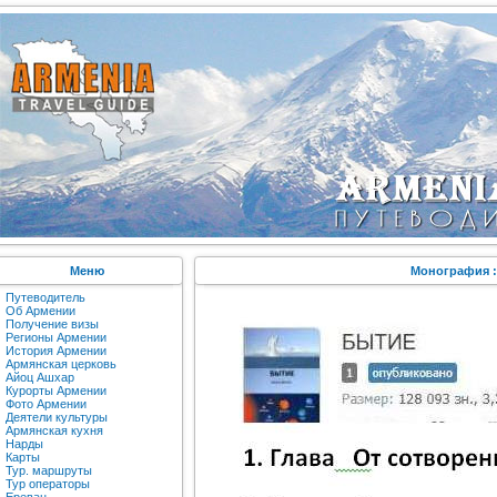
Меню
Монография :
Путеводитель
Об Армении
Получение визы
Регионы Армении
История Армении
Армянская церковь
Айоц Ашхар
Курорты Армении
Фото Армении
Деятели культуры
Армянская кухня
Нарды
Карты
Тур. маршруты
Тур операторы