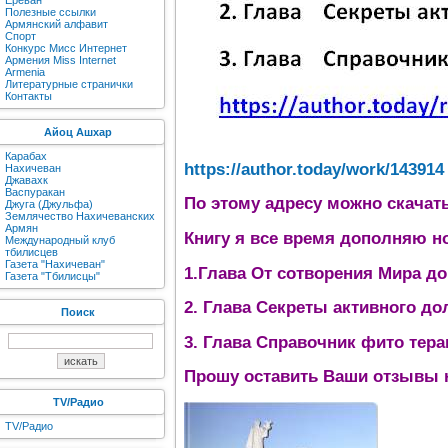
Ереван
Полезные ссылки
Армянский алфавит
Спорт
Конкурс Мисс Интернет
Армения Miss Internet
Armenia
Литературные странички
Контакты
Айоц Ашхар
Карабах
https://author.today/work/143914
Нахичеван
Джавахк
Васпуракан
По этому адресу можно скачат
Джуга (Джульфа)
Землячество Нахичеванских
Армян
Книгу я все время дополняю н
Международный клуб
тбилисцев
Газета "Нахичеван"
1.Глава От сотворения Мира д
Газета "Тбилисцы"
2. Глава Секреты активного до
Поиск
3. Глава Справочник фито тера
Прошу оставить Ваши отзывы н
TV/Радио
TV/Радио