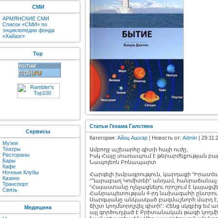
СМИ
АРМЯНСКИЕ СМИ
Список «СМИ» по
энциклопедии фонда
«Хайазг»
Top
Статьи Гехама Галстяна
Сервисы
Категория:
Айоц Ашхар
| Новость от:
Admin
| 29.11.
Музеи
Театры
Ամբողջ աշխարհը գիտի հայի ուժը,
Рестораны
Իսկ Հայը տառապում է թերարժեքության բար
Бары
Նապոլեոն Բոնապարտ
Кафе
Ночные Клубы
Հարգելի խմբագրություն, կարդացի “Իրատես”-ի
Казино
“Ղարաբաղ Կոմիտեի” անդամ, հանրաճանաչ 
Транспорт
“Հայաստանը ոչնչացնելու որոշում է կայա
Связь
Հանրապետության 4-րդ նախագահի ընտրությ
Սարգսյանը անկասկած բազմաշնորհ մարդ է,
ճիշտ կողմնորոշվել գիտի”: Հենց սկզբից եմ
Медицина
այլ գործուղված է Բրիտանական թագի կողմից