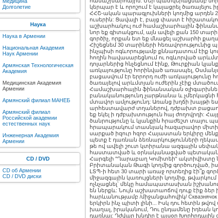
համաշխարհային: Մեր պատկերացմամբ նորը
Медицина
Долголетие
կերպար է և որոշում է կայացրել ծառայելու 
ՀՀՇ-ական պարագլուխների կողմից արդեն 2
ուսերին: Ցավալի է, բայց փաստ է հիշատակու
Наука
աշխարհակուլ ուժ համաշխարհային ֆինանսա
նոր եք գիտակցում, այն ավելի քան 150 տա
Наука в Армении
գործիչ, որքան ետ եք մնացել աշխարհի քա
Հիշեցնեմ 30 տարիների հեռավորությունից
Национальная Академия
ինչպիսի ոգևորությամբ քննադատում էիք 
Наук Армении
հողին հավասարեցնում ու ոգևորված արևմտ
դոլարներից հնչեցնում էինք, Թուրքիան կյ
Армянская Технологическая
առկայությունը հորինված առասպել, Օսմանյա
Академия
բացասվում էր երրորդ ուժի առկայությունը 
Медицинская Академия
ծառայելով արևմտյան ուժերին չէիք մտածու
Армении
Համաշխարհային ֆինանսական օլիգարխների
բանականությունդ չարթնանա և չմերկացնի հ
Армянский филиал МАНЕБ
մտավոր ամլությունդ: Առանց խղճի խայթի ես
արհեստավարժ տղաներով, դժբախտ բացաութ
Армянский филиал
եք եկել ի դժբախտություն հայ ժողովրդի: Հա
Российской академии
ծանրությունը և կյանքին հրաժեշտ տալու
естественных наук
հրապարակում տասնյակ հազարավոր միտինգ
սարքած իզուր հզոր Հայաստան երկիրը մենք
Инженерная Академия
պետք է դառնան ձեռնարկությունների ղեկավա
Армении
թե ով ավելի շուտ կտիրանա ազգային սեփ
հաստատված և օրնականացված պետական գ
CD / DVD
Հարգելի "Ղարաբաղ Կոմիտեի" ակտիվիստը 
Բրիտանական Թագի կողմից գործուղված, իսկ 
CD об Армении
ԼՏՊ-ի հետ 30 տարի առաջ որտեղից էի՞ք գոր
CD / DVD диски
միջազգային կառույցների կողմից, թվարկում
ոչնչացնել՝ մեկը համապատասխան իշխանութ
են ներքև: Նույն աշխատաոճով դուք էիք ձեր
հարևանությամբ /միջանցահովիկ/ Сквазнячок
երկիրն ինչ պիտի լինի... Իսկ դու հետին թվ
խաղալ, իրականում, Դու ընդամենը իդեան կո
դառնալ: Դժվար խնդիր է այսօր Խորհրդայի