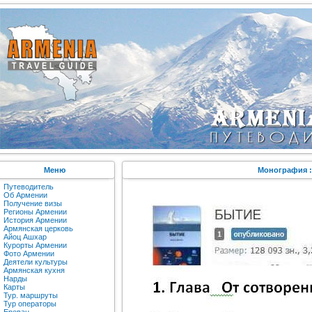
Меню
Монография :
Путеводитель
Об Армении
Получение визы
Регионы Армении
История Армении
Армянская церковь
Айоц Ашхар
Курорты Армении
Фото Армении
Деятели культуры
Армянская кухня
Нарды
Карты
Тур. маршруты
Тур операторы