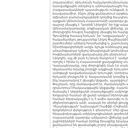
տկարամիտ, Արևմտան հակակոմունիստակ
նստվածքային տիղմով և անհասկանալին հաս
Հազարամյակների պատմությւոն ունեցած, խ
խավարամիտ, ինչու չենք ցանկանում արթնան
դժբախտ բանտարկյալների կողմից ձևավորվա
այդքան կենսունակ Հայաստանի այսօրվա 
դաշտը մնացել է "կտրիճ Նիկոլին" իր Ելք-ակ
կենսամակարդակը, սոցիալական վիճակը, 
Ժողովրդին հուզող հարցերը մնացել են հայոց
Գյումրիից հասավ Երևան՝ իր "արքայական" 
հակաճառելու թույլատրեց Նիկոլ Փաշինյանին
շարժումներ անելով հրաժարվեց և շարունակեց
Միտինգավորների առջև ելույթ ունենալով թ
անամոթաբար նշելով միավորված կոմունիստն
հոգեխախտների գաղափարը չեն ընդունում: Ի
Նիկոլին, այլ մի բան էլ նրան ծաղրում է՝ աս
որոշել է հիմա էլ Հայաստանի քաղաքները տ
Կարապետյանը, որը ժողովրդին Սան էր տան
Ականատես եղանք բողոքի ակցիայի Երևանու
ամոթալի դավաճանական երևույթի, Ստեփա
Երևանի բնսկչուհի Ա. Խաչատրյանի կողմից
ինչ նպատակով է գնացել Արցախ, պարզվում է
Փաշոյան, որը մանկավարժ էր, ժամանակին պղ
դրսևորում էհակաազգային կեցվածք: Հայտն
ճանաչել է Ադրբեջանի տարածքային ամբողջ
Խոջալուի համար մի քանի անգամ ներողությո
համար ձերբակալվել է և 5 ամիս դատվել ու
միջնորդություն անի, սակայն իր սիրելի թո
"Ժաանգության" նախագահ Ռաֆֆի Հովհաննի
երկրներում փրկություն է փնտրում: Մեր վր
հեղափոխության տեխնոլոգիաների գործունեո
Հայաստանի այսօրվա անկայուն վիճակը լայն
շպիոնիկների համար իրենց ծրագրեը իրական
ցանկանում են թափանցել բոլոր բնագավառնե