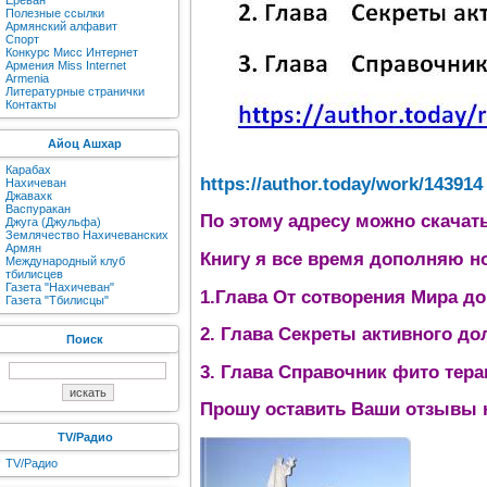
Ереван
Полезные ссылки
Армянский алфавит
Спорт
Конкурс Мисс Интернет
Армения Miss Internet
Armenia
Литературные странички
Контакты
Айоц Ашхар
Карабах
https://author.today/work/143914
Нахичеван
Джавахк
Васпуракан
По этому адресу можно скачат
Джуга (Джульфа)
Землячество Нахичеванских
Армян
Книгу я все время дополняю н
Международный клуб
тбилисцев
Газета "Нахичеван"
1.Глава От сотворения Мира д
Газета "Тбилисцы"
2. Глава Секреты активного до
Поиск
3. Глава Справочник фито тера
Прошу оставить Ваши отзывы н
TV/Радио
TV/Радио