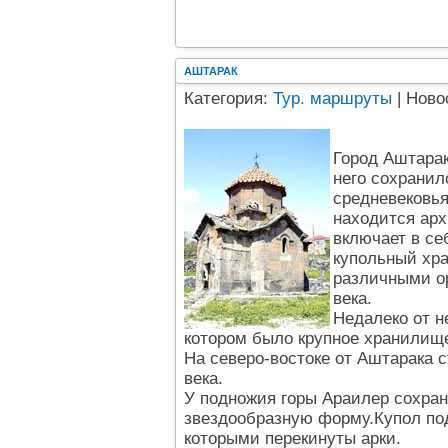
АШТАРАК
Категория:
Тур. маршруты
| Ново
Город Аштарак
него сохранил
средневековья
находится ар
включает в се
купольный хра
различными ор
века.
Недалеко от 
котором было крупное хранилище
На северо-востоке от Аштарака 
века.
У подножия горы Араилер сохра
звездообразную форму.Купол по
которыми перекинуты арки.