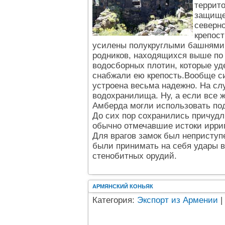
террито
защище
северн
крепост
усилены полукруглыми башнями. 
родников, находящихся выше по 
водосборных плотин, которые уд
снабжали ею крепость.Вообще с
устроена весьма надежно. На сл
водохранилища. Ну, а если все ж
Амберда могли использовать под
До сих пор сохранились причуд
обычно отмечавшие истоки ирри
Для врагов замок был неприступ
были принимать на себя удары 
стенобитных орудий.
АРМЯНСКИЙ КОНЬЯК
Категория:
Экспорт из Армении
|