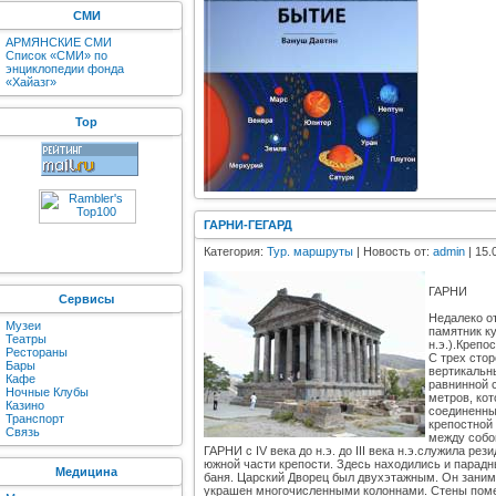
СМИ
АРМЯНСКИЕ СМИ
Список «СМИ» по
энциклопедии фонда
«Хайазг»
Top
ГАРНИ-ГЕГАРД
Категория:
Тур. маршруты
| Новость от:
admin
| 15.
ГАРНИ
Сервисы
Недалеко о
Музеи
памятник ку
Театры
н.э.).Крепо
Рестораны
С трех сто
Бары
вертикальн
Кафе
равнинной 
Ночные Клубы
метров, ко
Казино
соединенны
Транспорт
крепостной
Связь
между собо
ГАРНИ с IV века до н.э. до III века н.э.служила р
южной части крепости. Здесь находились и парадн
Медицина
баня. Царский Дворец был двухэтажным. Он занима
украшен многочисленными колоннами. Стены поме