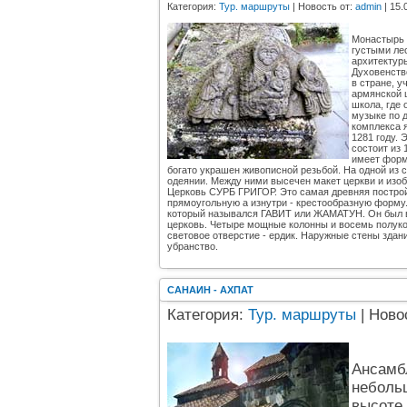
Категория:
Тур. маршруты
| Новость от:
admin
| 15.
Монастырь 
густыми ле
архитектуры
Духовенств
в стране, у
армянской 
школа, где
музыке по 
комплекса 
1281 году. 
состоит из
имеет форм
богато украшен живописной резьбой. На одной из
одеянии. Между ними высечен макет церкви и изо
Церковь СУРБ ГРИГОР. Это самая древняя постройк
прямоугольную а изнутри - крестообразную форму. 
который назывался ГАВИТ или ЖАМАТУН. Он был в
церковь. Четыре мощные колонны и восемь полуко
световое отверстие - ердик. Наружные стены здан
убранство.
CАНАИН - АХПАТ
Категория:
Тур. маршруты
| Ново
Ансамб
небольш
высоте 