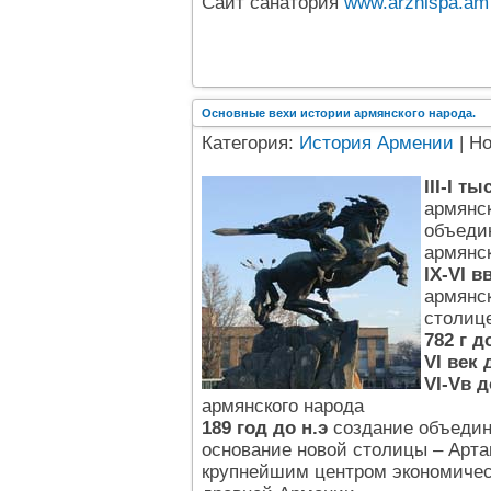
Сайт санатория
www.arznispa.am
Основные вехи истории армянского народа.
Категория:
История Армении
| Н
III-I т
армянс
объедин
армянск
IX-VI в
армянск
столиц
782 г до
VI век д
VI-Vв д
армянского народа
189 год до н.э
создание объедин
основание новой столицы – Арташ
крупнейшим центром экономическ