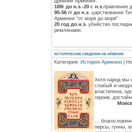
древней Армении.
189г до н.э.-20 г. н.э.
правление 
95-56 гг до н.э.
царствование Тигр
Армении “от моря до моря”
20 год до н.э.
убийство последн
римлянами.
ИСТОРИЧЕСКИЕ СВЕДЕНИЯ ОБ АРМЕНИИ
Категория:
История Армении
| Н
Хотя народ мы 
слабый и неодн
властелина, од
героев, достойн
Мовсе
… благословенн
персы, гунны, а