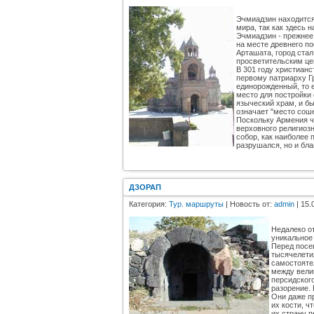
Эчмиадзин находится
мира, так как здесь 
Эчмиадзин - прежнее 
на месте древнего п
Арташата, город стал
просветительским це
В 301 году христианс
первому патриарху Г
единорожденный, то е
место для постройки 
языческий храм, и б
означает "место сош
Поскольку Армения ч
верховного религиоз
собор, как наиболее 
разрушался, но и бл
ДЗОРАП
Категория:
Тур. маршруты
| Новость от:
admin
| 15.
Недалеко о
уникальное
Перед посе
тысячелетия
самостояте
между вели
персидског
разорение.
Они даже пр
их кости, ч
их страну п