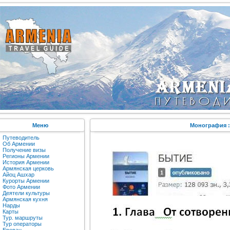
Меню
Монография :
Путеводитель
Об Армении
Получение визы
Регионы Армении
История Армении
Армянская церковь
Айоц Ашхар
Курорты Армении
Фото Армении
Деятели культуры
Армянская кухня
Нарды
Карты
Тур. маршруты
Тур операторы