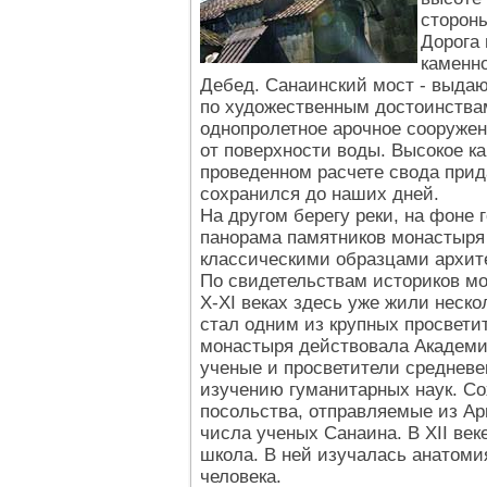
стороны
Дорога 
каменно
Дебед. Санаинский мост - выда
по художественным достоинствам
однопролетное арочное сооружен
от поверхности воды. Высокое к
проведенном расчете свода при
сохранился до наших дней.
На другом берегу реки, на фоне 
панорама памятников монастыря
классическими образцами архит
По свидетельствам историков мо
Х-ХI веках здесь уже жили неско
стал одним из крупных просвети
монастыря действовала Академи
ученые и просветители среднев
изучению гуманитарных наук. Со
посольства, отправляемые из Ар
числа ученых Санаина. В ХII ве
школа. В ней изучалась анатоми
человека.