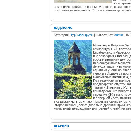
этом армян
армянских царей,отобранные у персов, были пере
построена усыпальница. Это сооружение датируется
ДАДИВАНК
Категория:
Тур. маршруты
| Новость от:
admin
| 15.
Монастырь Дади или Хут
архитектуры. Он постро
Карабахских и Мровских 
В V веке храм стал рези
просветительных центров
Все сооружения монастыр
Легенда гласит, что мон
одного из учеников апос
смерти в Арцахе за проп
Сооружения памятника, в
По сведениям историков
неоднократно опустошал
турками. Начиная с ХVII 
принадлежащих монастыр
середине ХIХ века от мо
В северной части памят
вид церкви чуть смягчают покрытые орнаментом н
Вторая церковь, также довольно древняя, примыкае
молельный зал разделен внутренней стеной на две
АГАРЦИН