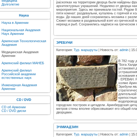
Медицина
раскопках на территории дворца были найдены фр
Долголетие
архитектурных украшений. Недалеко от дворца на
мероприятия. Здесь же принимали гостей. Рядом бы
пяти комнат: раздевальни, купалень с горячей и х
Наука
воды. До наших дней сохранилась мозаика c раз
Сюжет мозаики в раздевальной взят из греческой 
Наука в Армении
нереид и рыб. Cохранились надписи на греческом 
Национальная Академия
Наук Армении
Армянская Технологическая
ЭРЕБУНИ
Академия
Категория:
Тур. маршруты
| Новость от:
admin
| 15.
Медицинская Академия
Армении
В 782 году
Армянский филиал МАНЕБ
"Бога Халд
установил 
Армянский филиал
устрашения
Российской академии
основания 
естественных наук
- ЕРЕВАН. 
холме Арин
Инженерная Академия
Эребуни яв
Армении
стратегиче
длительной
крепостные
CD / DVD
водопровод
городских построек и цитадели. Аринбердская цит
CD об Армении
метров стены вполне обрисовывают его общий пл
CD / DVD диски
дворцами.
ЭЧМИАДЗИН
Категория:
Тур. маршруты
| Новость от:
admin
| 15.