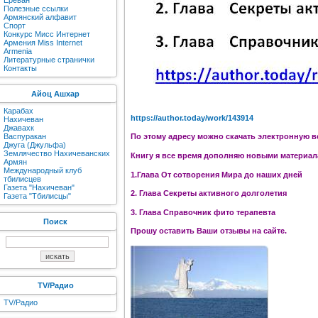
Ереван
Полезные ссылки
Армянский алфавит
Спорт
Конкурс Мисс Интернет
Армения Miss Internet
Armenia
Литературные странички
Контакты
Айоц Ашхар
Карабах
https://author.today/work/143914
Нахичеван
Джавахк
Васпуракан
По этому адресу можно скачать электронную в
Джуга (Джульфа)
Землячество Нахичеванских
Книгу я все время дополняю новыми материала
Армян
Международный клуб
1.Глава От сотворения Мира до наших дней
тбилисцев
Газета "Нахичеван"
2. Глава Секреты активного долголетия
Газета "Тбилисцы"
3. Глава Справочник фито терапевта
Поиск
Прошу оставить Ваши отзывы на сайте.
TV/Радио
TV/Радио