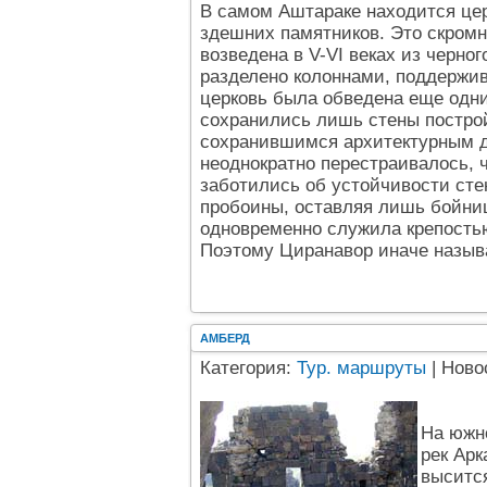
В самом Аштараке находится це
здешних памятников. Это скромн
возведена в V-VI веках из черно
разделено колоннами, поддержива
церковь была обведена еще одн
сохранились лишь стены построй
сохранившимся архитектурным д
неоднократно перестраивалось, ч
заботились об устойчивости сте
пробоины, оставляя лишь бойниц
одновременно служила крепость
Поэтому Циранавор иначе назыв
АМБЕРД
Категория:
Тур. маршруты
| Ново
На южно
рек Ар
выситс