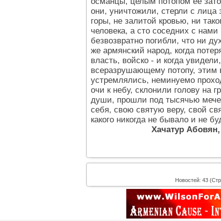
османцы, целым потопом ее затоп
они, уничтожили, стерли с лица 
горы, не залитой кровью, ни тако
человека, а сто соседних с нами
безвозвратно погибли, что ни дух
же армянский народ, когда потеря
власть, войско - и когда увидели
всеразрушающему потопу, этим в
устремлялись, неминуемо прохо
очи к небу, склонили голову на 
души, прошли под тысячью мечей
себя, свою святую веру, свой с
какого никогда не бывало и не бу
Хачатур Абовян, 
Новостей: 43 (Стр