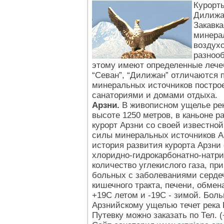
Курорты
Дилижан
Закавк
минера
воздух
разноо
этому имеют определенные лечеб
“Севан”, “Дилижан” отличаются 
минеральных источников постро
санаториями и домами отдыха.
Арзни.
В живописном ущелье реки
высоте 1250 метров, в каньоне 
курорт Арзни со своей известно
силы минеральных источников Ар
история развития курорта Арзни 
хлоридно-гидрокарбонатно-натр
количество углекислого газа, пр
больных с заболеваниями серде
кишечного тракта, печени, обме
+19С летом и -19С - зимой. Бол
Арзнийскому ущелью течет река 
Путевку можно заказать по Тел. (+