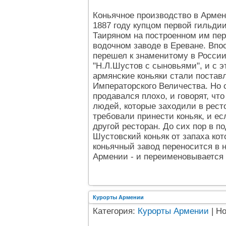
Коньячное производство в Армен
1887 году купцом первой гильди
Таиряном на построенном им пер
водочном заводе в Ереване. Впо
перешел к знаменитому в Росси
"Н.Л.Шустов с сыновьями", и с э
армянские коньяки стали поставл
Императорского Величества. Но 
продавался плохо, и говорят, чт
людей, которые заходили в рест
требовали принести коньяк, и ес
другой ресторан. До сих пор в п
Шустовский коньяк от запаха кот
коньячный завод переносится в 
Армении - и переименовывается 
Курорты Армении
Категория:
Курорты Армении
| Н